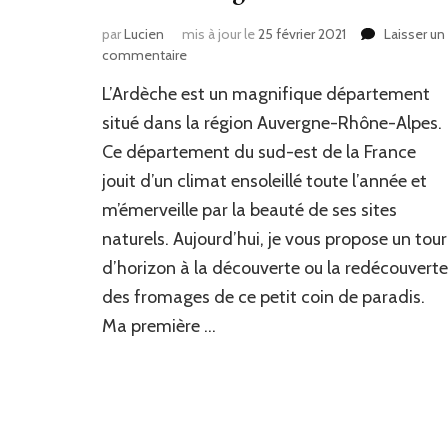
par
Lucien
mis à jour le
25 février 2021
Laisser un
commentaire
sur
Saint
L’Ardèche est un magnifique département
félicien,
Caillé
situé dans la région Auvergne-Rhône-Alpes.
doux
Ce département du sud-est de la France
et
jouit d’un climat ensoleillé toute l’année et
autres
fromages
m’émerveille par la beauté de ses sites
de
naturels. Aujourd’hui, je vous propose un tour
l’Ardèche
d’horizon à la découverte ou la redécouverte
des fromages de ce petit coin de paradis.
Ma première …
Navigation