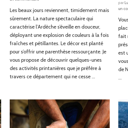
par
L
Le
un c
Les beaux jours reviennent, timidement mais
printemps
en
sûrement. La nature spectaculaire qui
Vous
Ardèche
caractérise l’Ardèche s’éveille en douceur,
plac
:
déployant une explosion de couleurs à la fois
que
fait
faire
fraîches et pétillantes. Le décor est planté
prés
?
pour s’offrir une parenthèse ressourçante. Je
est 
vous propose de découvrir quelques-unes
vous
des activités printanières que je préfère à
de N
travers ce département qui ne cesse …
…