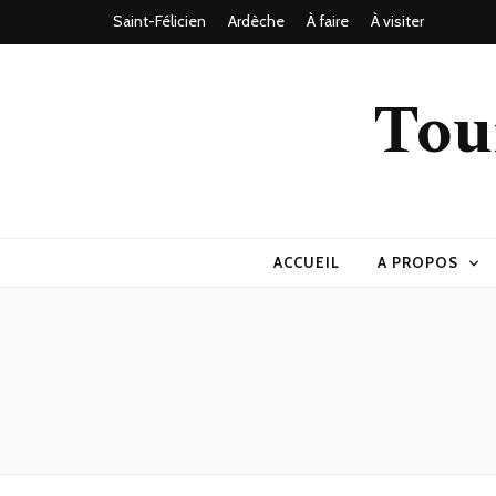
Saint-Félicien
Ardèche
À faire
À visiter
Tou
ACCUEIL
A PROPOS