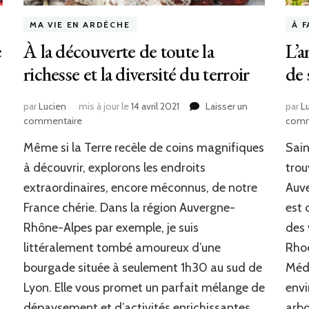
MA VIE EN ARDÈCHE
À F
e
À la découverte de toute la
L’a
richesse et la diversité du terroir
de 
par
Lucien
mis à jour le
14 avril 2021
Laisser un
par
L
commentaire
sur
comm
À
Même si la Terre recèle de coins magnifiques
Sain
la
découverte
à découvrir, explorons les endroits
trou
de
extraordinaires, encore méconnus, de notre
Auve
toute
France chérie. Dans la région Auvergne-
est 
la
richesse
Rhône-Alpes par exemple, je suis
des 
et
littéralement tombé amoureux d’une
Rho
la
diversité
bourgade située à seulement 1h30 au sud de
Médi
du
Lyon. Elle vous promet un parfait mélange de
envi
terroir
dépaysement et d’activités enrichissantes.
arbo