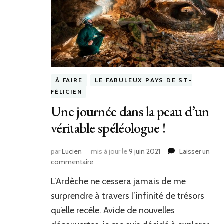
À FAIRE
LE FABULEUX PAYS DE ST-
FÉLICIEN
Une journée dans la peau d’un
véritable spéléologue !
par
Lucien
mis à jour le
9 juin 2021
Laisser un
commentaire
sur
Une
L’Ardèche ne cessera jamais de me
journée
dans
surprendre à travers l’infinité de trésors
la
qu’elle recèle. Avide de nouvelles
peau