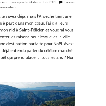
ucien
mis à jour le
24 décembre 2021
Laisser
ommentaire
sur
Noël
 le savez déjà, mais l’Ardèche tient une
à
saint-
e à part dans mon cœur. J’ai d’ailleurs
félicien
 mon nid à Saint-Félicien et voudrai vous
:
enter les raisons pour lesquelles la ville
une
convivialité
une destination parfaite pour Noël. Avez-
comme
 déjà entendu parler du célèbre marché
nulle
part
oël qui prend place ici tous les ans ? Non
ailleurs