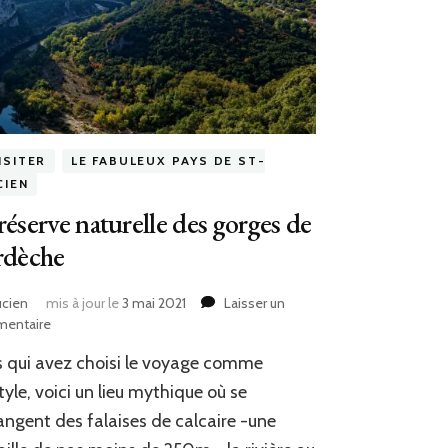
ISITER
LE FABULEUX PAYS DE ST-
CIEN
réserve naturelle des gorges de
rdèche
ucien
mis à jour le
3 mai 2021
Laisser un
entaire
sur
La
 qui avez choisi le voyage comme
réserve
naturelle
style, voici un lieu mythique où se
des
ngent des falaises de calcaire -une
gorges