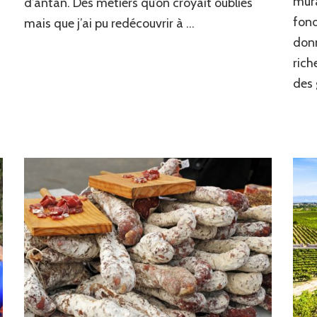
mura
d’antan. Des métiers qu’on croyait oubliés
fond
mais que j’ai pu redécouvrir à …
donn
rich
des 