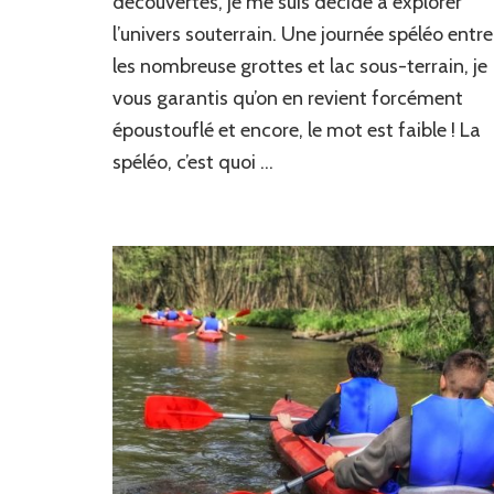
découvertes, je me suis décidé à explorer
d’un
véritable
l’univers souterrain. Une journée spéléo entre
spéléologue
les nombreuse grottes et lac sous-terrain, je
!
vous garantis qu’on en revient forcément
époustouflé et encore, le mot est faible ! La
spéléo, c’est quoi …