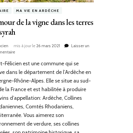
AIRE
MA VIE EN ARDÈCHE
mour de la vigne dans les terres
syrah
ucien
mis à jour le
26 mars 2021
Laisser un
entaire
sur
L’amour
t-Félicien est une commune qui se
de
la
ve dans le département de l’Ardèche en
vigne
rgne-Rhône-Alpes. Elle se situe au sud-
dans
de la France et est habilitée à produire
les
terres
vins d’appellation: Ardèche, Collines
de
daniennes, Comtés Rhodaniens,
syrah
terranée. Vous aimerez son
ronnement de verdure, ses collines
rées, son patrimoine historique, sa