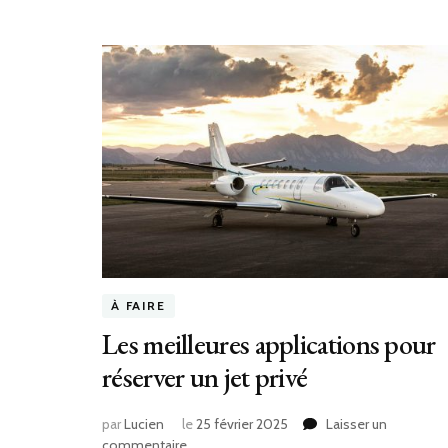
À FAIRE
Les meilleures applications pour
réserver un jet privé
par
Lucien
le
25 février 2025
Laisser un
commentaire
sur