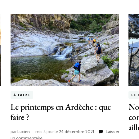
À FAIRE
LE 
Le printemps en Ardèche : que
Noë
faire ?
con
ail
par
Lucien
mis à jour le
24 décembre 2021
Laisser
un commentaire
sur