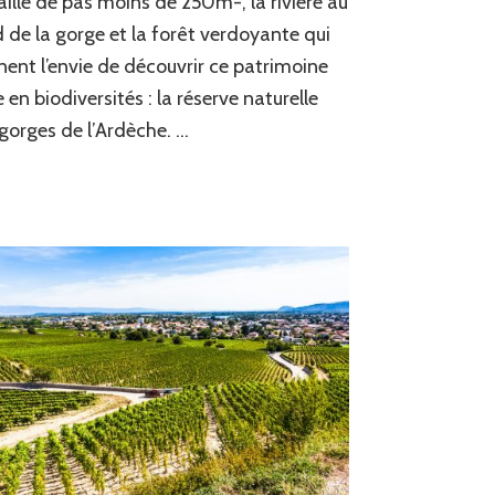
ille de pas moins de 250m-, la rivière au
de
l’Ardèche
 de la gorge et la forêt verdoyante qui
ent l’envie de découvrir ce patrimoine
e en biodiversités : la réserve naturelle
gorges de l’Ardèche. …