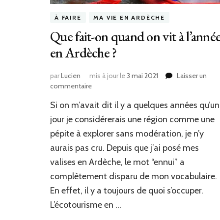
À FAIRE
MA VIE EN ARDÈCHE
Que fait-on quand on vit à l’anné
en Ardèche ?
par
Lucien
mis à jour le
3 mai 2021
Laisser un
commentaire
sur
Que
Si on m’avait dit il y a quelques années qu’un
fait-
on
jour je considérerais une région comme une
quand
pépite à explorer sans modération, je n’y
on
aurais pas cru. Depuis que j’ai posé mes
vit
à
valises en Ardèche, le mot “ennui” a
l’année
complètement disparu de mon vocabulaire.
en
Ardèche
En effet, il y a toujours de quoi s’occuper.
?
L’écotourisme en …