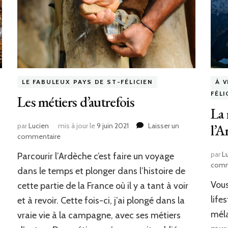
LE FABULEUX PAYS DE ST-FÉLICIEN
À V
FÉLI
Les métiers d’autrefois
La 
par
Lucien
mis à jour le
9 juin 2021
Laisser un
l’A
commentaire
sur
Les
par
L
Parcourir l’Ardèche c’est faire un voyage
métiers
comm
d’autrefois
dans le temps et plonger dans l’histoire de
Vous
cette partie de la France où il y a tant à voir
life
et à revoir. Cette fois-ci, j’ai plongé dans la
méla
vraie vie à la campagne, avec ses métiers