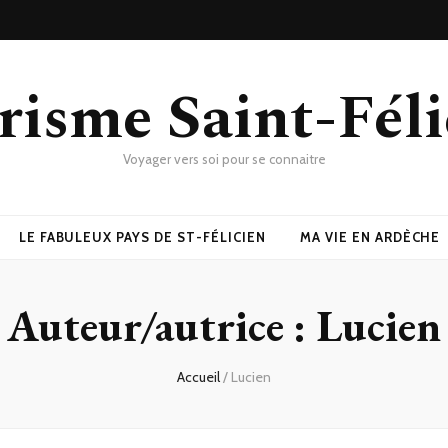
risme Saint-Féli
Voyager vers soi pour se connaitre
LE FABULEUX PAYS DE ST-FÉLICIEN
MA VIE EN ARDÈCHE
Auteur/autrice :
Lucien
Accueil
/
Lucien