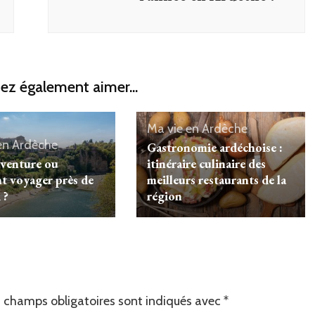
ez également aimer...
Ma vie en Ardèche
en Ardèche
Gastronomie ardéchoise :
venture ou
itinéraire culinaire des
 voyager près de
meilleurs restaurants de la
 ?
région
 champs obligatoires sont indiqués avec
*