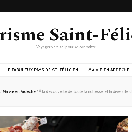
risme Saint-Féli
Voyager vers soi pour se connaitre
LE FABULEUX PAYS DE ST-FÉLICIEN
MA VIE EN ARDÈCHE
/
Ma vie en Ardèche
/
À la découverte de toute la richesse et la diversité du