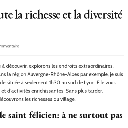
e la richesse et la diversité
ommentaire
sur
À
la
découverte
à découvrir, explorons les endroits extraordinaires,
de
ns la région Auvergne-Rhône-Alpes par exemple, je suis
toute
e située à seulement 1h30 au sud de Lyon. Elle vous
la
richesse
 d’activités enrichissantes. Sans plus tarder,
et
couvrons les richesses du village.
la
diversité
 saint félicien: à ne surtout pas
du
terroir