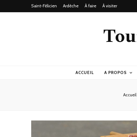
Saint-Félicien
Ardèche
À faire
À visiter
Tou
ACCUEIL
A PROPOS
Accueil