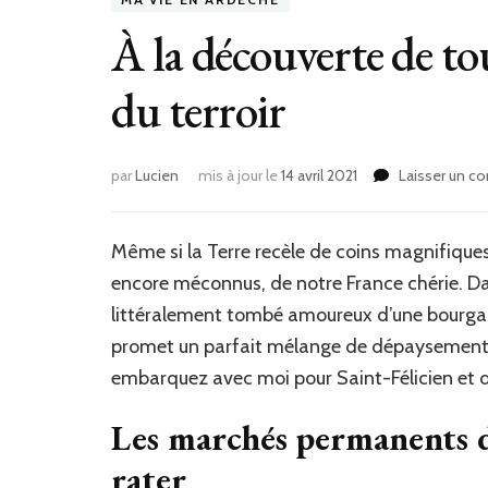
À la découverte de tout
du terroir
par
Lucien
mis à jour le
14 avril 2021
Laisser un c
Même si la Terre recèle de coins magnifiques 
encore méconnus, de notre France chérie. Da
littéralement tombé amoureux d’une bourgad
promet un parfait mélange de dépaysement et
embarquez avec moi pour Saint-Félicien et dé
Les marchés permanents de
rater