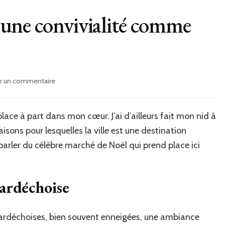
 : une convivialité comme
er un commentaire
sur
Noël
à
saint-
place à part dans mon cœur. J’ai d’ailleurs fait mon nid à
félicien
aisons pour lesquelles la ville est une destination
:
arler du célèbre marché de Noël qui prend place ici
une
convivialité
comme
nulle
ardéchoise
part
ailleurs
s ardéchoises, bien souvent enneigées, une ambiance