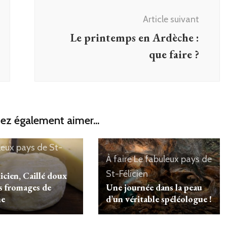
Article suivant
Le printemps en Ardèche :
que faire ?
ez également aimer...
leux pays de St-
À faire
Le fabuleux pays de
St-Félicien
licien, Caillé doux
es fromages de
Une journée dans la peau
he
d’un véritable spéléologue !