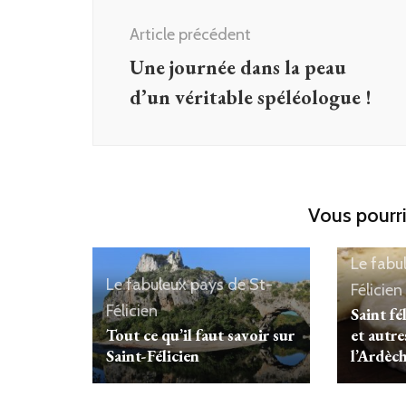
d'article
Article précédent
Une journée dans la peau
d’un véritable spéléologue !
Vous pourri
Le fabu
Le fabuleux pays de St-
Félicien
Félicien
Saint fé
Tout ce qu’il faut savoir sur
et autr
Saint-Félicien
l’Ardèc