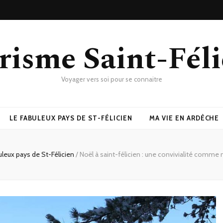
risme Saint-Féli
Voyager vers soi pour se connaitre
LE FABULEUX PAYS DE ST-FÉLICIEN
MA VIE EN ARDÈCHE
uleux pays de St-Félicien
/
Noël à saint-félicien : une convivialité comme nu