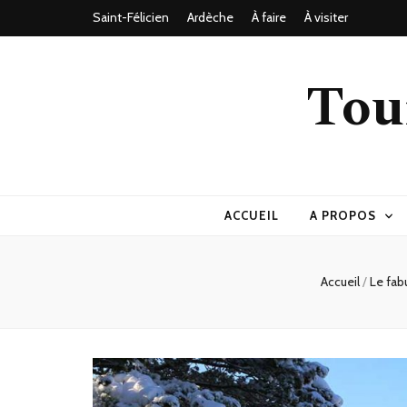
Saint-Félicien
Ardèche
À faire
À visiter
Tou
ACCUEIL
A PROPOS
Accueil
/
Le fab