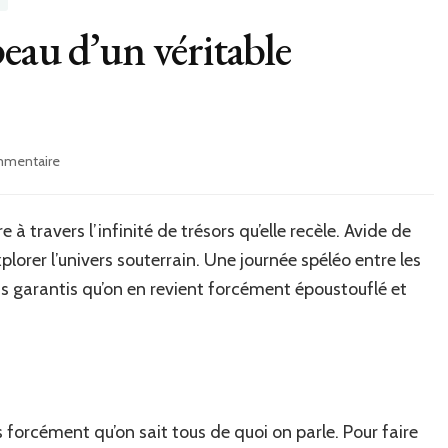
eau d’un véritable
mmentaire
sur
Une
journée
dans
 travers l’infinité de trésors qu’elle recèle. Avide de
la
lorer l’univers souterrain. Une journée spéléo entre les
peau
us garantis qu’on en revient forcément époustouflé et
d’un
véritable
spéléologue
!
 forcément qu’on sait tous de quoi on parle. Pour faire