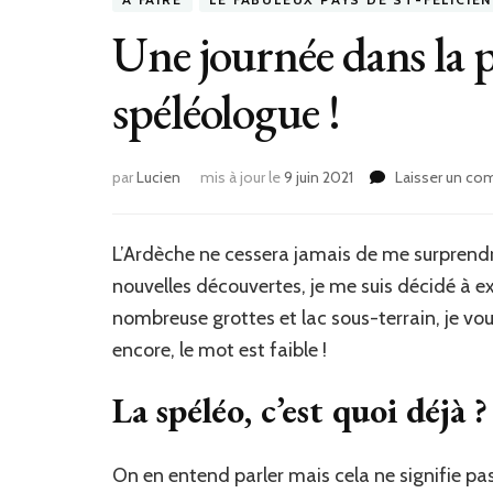
Une journée dans la p
spéléologue !
par
Lucien
mis à jour le
9 juin 2021
Laisser un co
L’Ardèche ne cessera jamais de me surprendre à
nouvelles découvertes, je me suis décidé à exp
nombreuse grottes et lac sous-terrain, je vo
encore, le mot est faible !
La spéléo, c’est quoi déjà ?
On en entend parler mais cela ne signifie pas