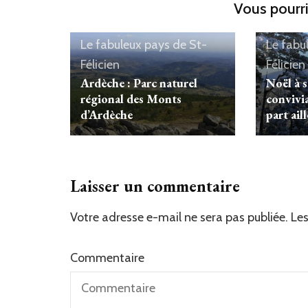
Vous pourri
Le fabuleux pays de St-
Le fabu
Félicien
Félicien
Ardèche : Parc naturel
Noël à s
régional des Monts
convivi
d’Ardèche
part ail
Laisser un commentaire
Votre adresse e-mail ne sera pas publiée.
Les
Commentaire