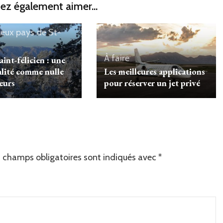
ez également aimer...
leux pays de St-
À faire
aint-félicien : une
alité comme nulle
Les meilleures applications
leurs
pour réserver un jet privé
 champs obligatoires sont indiqués avec
*