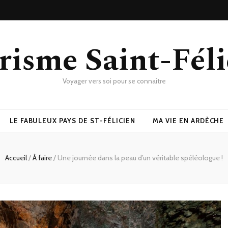
risme Saint-Féli
Voyager vers soi pour se connaitre
LE FABULEUX PAYS DE ST-FÉLICIEN
MA VIE EN ARDÈCHE
Accueil
/
À faire
/
Une journée dans la peau d’un véritable spéléologue !