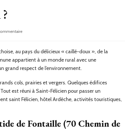
 ?
 commentaire
sur
Où
loger
à
oise, au pays du délicieux « caillé-doux », de la
St-
commune appartient à un monde rural avec une
Félicien
un grand respect de l’environnement.
?
grands cols, prairies et vergers. Quelques édifices
out est réuni à Saint-Félicien pour passer un
nt saint Félicien, hôtel Ardèche, activités touristiques,
ide de Fontaille (70 Chemin de