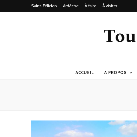
Saint-Félicien
Ardèche
À faire
À visiter
Tou
ACCUEIL
A PROPOS