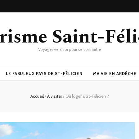
risme Saint-Féli
Voyager vers soi pour se connaitre
LE FABULEUX PAYS DE ST-FÉLICIEN
MA VIE EN ARDÈCHE
Accueil
/
À visiter
/
Où loger à St-Félicien ?