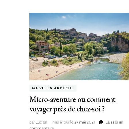
MA VIE EN ARDÈCHE
Micro-aventure ou comment
voyager près de chez-soi ?
par
Lucien
mis à jour le
27 mai 2021
Laisser un
commentaire
sur