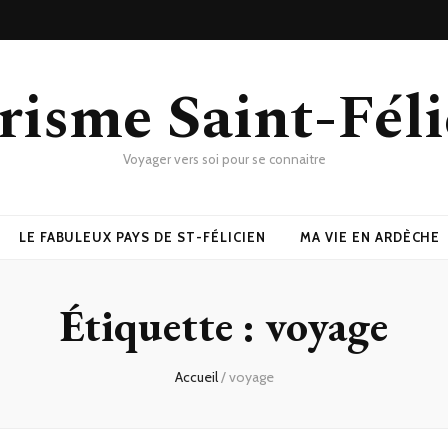
risme Saint-Féli
Voyager vers soi pour se connaitre
LE FABULEUX PAYS DE ST-FÉLICIEN
MA VIE EN ARDÈCHE
Étiquette :
voyage
Accueil
/
voyage