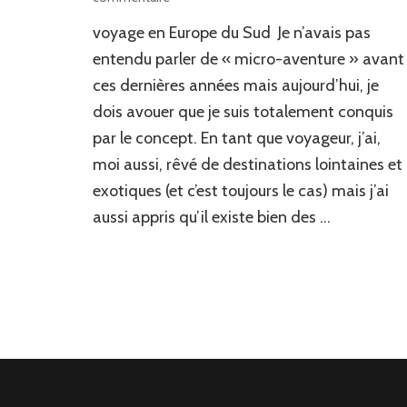
Micro-
voyage en Europe du Sud Je n’avais pas
aventure
ou
entendu parler de « micro-aventure » avant
comment
ces dernières années mais aujourd’hui, je
voyager
dois avouer que je suis totalement conquis
près
de
par le concept. En tant que voyageur, j’ai,
chez-
moi aussi, rêvé de destinations lointaines et
soi
?
exotiques (et c’est toujours le cas) mais j’ai
aussi appris qu’il existe bien des …