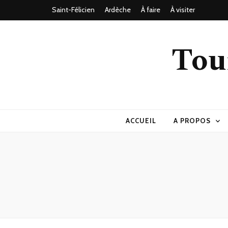
Saint-Félicien
Ardèche
À faire
À visiter
Tou
ACCUEIL
A PROPOS