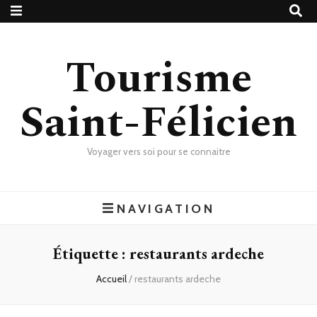
Tourisme
Saint-Félicien
Voyager vers soi pour se connaitre
NAVIGATION
Étiquette :
restaurants ardeche
Accueil
/
restaurants ardeche