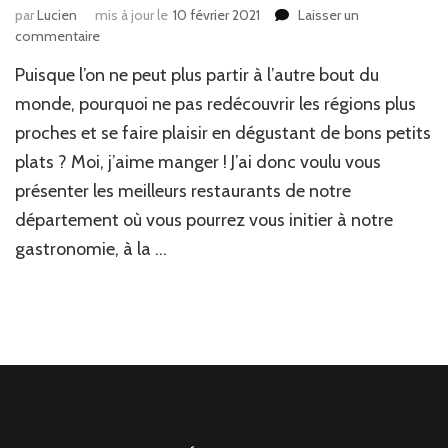
par
Lucien
mis à jour le
10 février 2021
Laisser un
commentaire
sur
Gastronomie
Puisque l’on ne peut plus partir à l’autre bout du
ardéchoise
:
monde, pourquoi ne pas redécouvrir les régions plus
itinéraire
proches et se faire plaisir en dégustant de bons petits
culinaire
plats ? Moi, j’aime manger ! J’ai donc voulu vous
des
meilleurs
présenter les meilleurs restaurants de notre
restaurants
département où vous pourrez vous initier à notre
de
la
gastronomie, à la …
région