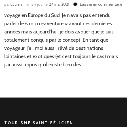
par
Lucien
mis à jour le
27 mai 2021
Laisser un commentaire
su
Mi
voyage en Europe du Sud Je n’avais pas entendu
av
ou
parler de « micro-aventure » avant ces dernières
c
années mais aujourd’hui, je dois avouer que je suis
vo
totalement conquis par le concept. En tant que
pr
de
voyageur, j’ai, moi aussi, rêvé de destinations
ch
lointaines et exotiques (et c’est toujours le cas) mais
so
?
j’ai aussi appris qu’il existe bien des …
TOURISME SAINT-FÉLICIEN