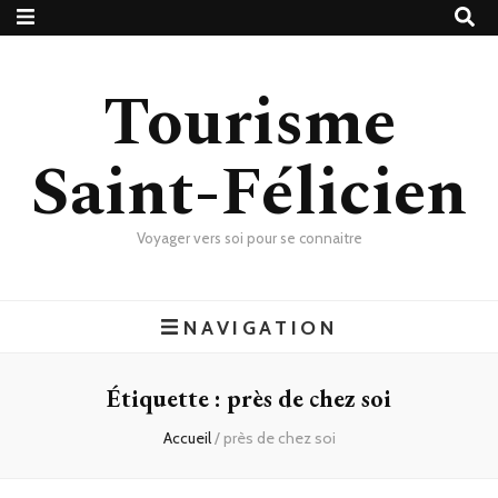
Tourisme
Saint-Félicien
Voyager vers soi pour se connaitre
NAVIGATION
Étiquette :
près de chez soi
Accueil
/
près de chez soi