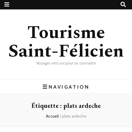
Tourisme
Saint-Félicien
Voyager vers soi pour se connaitre
NAVIGATION
Étiquette :
plats ardeche
Accueil
/
plats ardeche