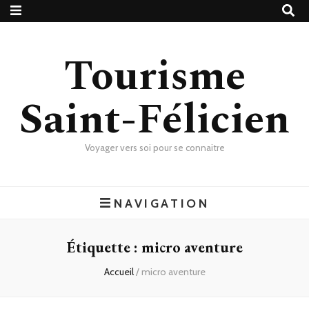
Tourisme
Saint-Félicien
Voyager vers soi pour se connaitre
NAVIGATION
Étiquette :
micro aventure
Accueil
/
micro aventure