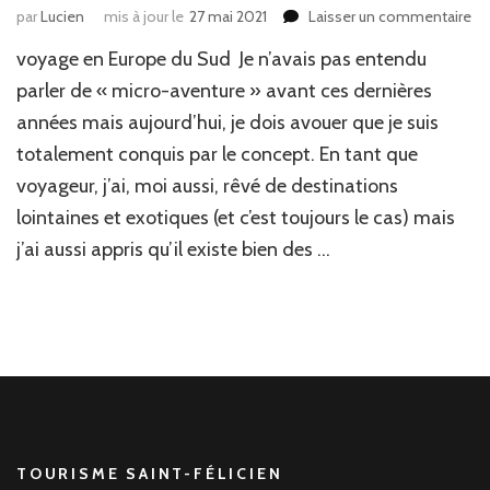
par
Lucien
mis à jour le
27 mai 2021
Laisser un commentaire
su
Mi
voyage en Europe du Sud Je n’avais pas entendu
av
ou
parler de « micro-aventure » avant ces dernières
c
années mais aujourd’hui, je dois avouer que je suis
vo
totalement conquis par le concept. En tant que
pr
de
voyageur, j’ai, moi aussi, rêvé de destinations
ch
lointaines et exotiques (et c’est toujours le cas) mais
so
?
j’ai aussi appris qu’il existe bien des …
TOURISME SAINT-FÉLICIEN