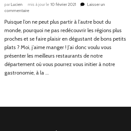
par
Lucien
mis à jour le
10 février 2021
Laisser un
commentaire
sur
Gastronomie
Puisque l’on ne peut plus partir à l’autre bout du
ardéchoise
:
monde, pourquoi ne pas redécouvrir les régions plus
itinéraire
proches et se faire plaisir en dégustant de bons petits
culinaire
plats ? Moi, j’aime manger ! J’ai donc voulu vous
des
meilleurs
présenter les meilleurs restaurants de notre
restaurants
département où vous pourrez vous initier à notre
de
la
gastronomie, à la …
région