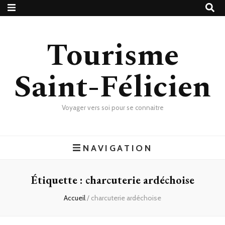
Tourisme
Saint-Félicien
Voyager vers soi pour se connaitre
NAVIGATION
Étiquette :
charcuterie ardéchoise
Accueil
/
charcuterie ardéchoise