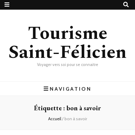
Tourisme
Saint-Félicien
Voyager vers soi pour se connaitre
NAVIGATION
Étiquette :
bon à savoir
Accueil
/
bon à savoir