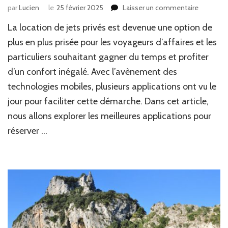
par
Lucien
le
25 février 2025
Laisser un commentaire
sur
Les
La location de jets privés est devenue une option de
meilleure
applicati
plus en plus prisée pour les voyageurs d’affaires et les
pour
particuliers souhaitant gagner du temps et profiter
réserver
d’un confort inégalé. Avec l’avènement des
un
jet
technologies mobiles, plusieurs applications ont vu le
privé
jour pour faciliter cette démarche. Dans cet article,
nous allons explorer les meilleures applications pour
réserver …