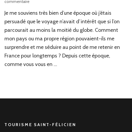
commentaire
sur
L’Ardèche
Je me souviens très bien d’une époque où j’étais
à
deux
persuadé que le voyage n’avait d’intérêt que si l’on
ou
parcourait au moins la moitié du globe. Comment
en
mon pays ou ma propre région pouvaient-ils me
famille
surprendre et me séduire au point de me retenir en
France pour longtemps ? Depuis cette époque,
comme vous vous en …
TOURISME SAINT-FÉLICIEN