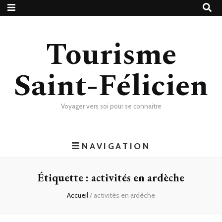
Tourisme
Saint-Félicien
Voyager vers soi pour se connaitre
NAVIGATION
Étiquette :
activités en ardèche
Accueil
/
activités en ardèche